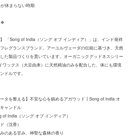
心が休まらない時期
 ❉
 「Song of India（ソング オブ インディア）」は、インド発祥
クフレグランスブランド。アーユルヴェーダの伝統に基づき、天然
用した製品づくりを貫いています。オーガニックグッドネスシリー
ソイワックス（大豆由来）に天然精油のみを配合した、体にも環境
ャンドルです。
タを整える】不安な心を鎮めるアガウッド┃Song of India オ
イキャンドル
 of India（ソング オブ インディア）
ッド（沈香）
深みのある甘み、神聖な森林の香り