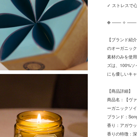
✓ ストレスで
❉ ─── ✧ ───
【ブランド紹介】
のオーガニッ
素材のみを使
ズは、100%
にも優しいキ
【商品詳細】
商品名：【ヴァー
ーガニックソ
ブランド：Song
香り：アガウ
香りの特徴：