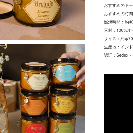
おすすめのド
おすすめの時
燃焼時間：約4
素材：100%
サイズ：約φ70
生産地：イン
認証：Sedex