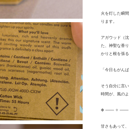
火を灯した瞬
ります。
アガウッド（
た、神聖な香り
かりと根を張
「今日もがん
そう自分に言い
時間が、風の
❉ ─── ✧ ───
甘さもあって、