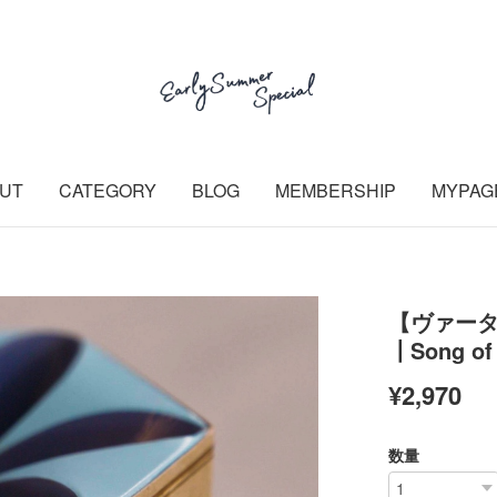
UT
CATEGORY
BLOG
MEMBERSHIP
MYPAG
【ヴァー
┃Song 
¥2,970
数量