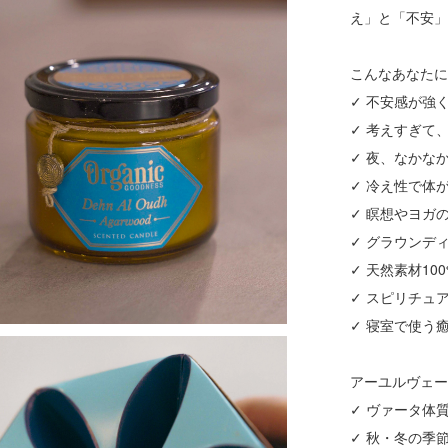
え」と「不安
こんなあなた
✓ 不安感が強
✓ 考えすぎて
✓ 夜、なかな
✓ 冷え性で体
✓ 瞑想やヨガ
✓ グラウンデ
✓ 天然素材1
✓ スピリチュ
✓ 寝室で使う
アーユルヴェ
✓ ヴァータ体
✓ 秋・冬の季