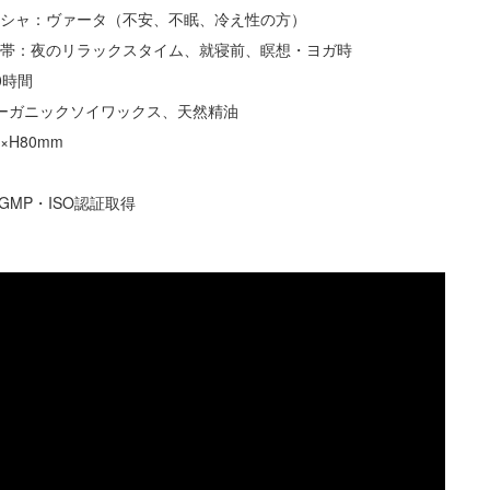
ーシャ：ヴァータ（不安、不眠、冷え性の方）
間帯：夜のリラックスタイム、就寝前、瞑想・ヨガ時
0時間
オーガニックソイワックス、天然精油
×H80mm
ド
・GMP・ISO認証取得