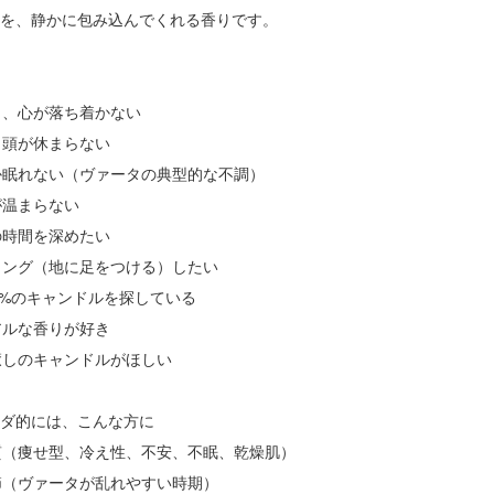
」を、静かに包み込んでくれる香りです。
に
く、心が落ち着かない
、頭が休まらない
か眠れない（ヴァータの典型的な不調）
が温まらない
の時間を深めたい
ィング（地に足をつける）したい
00%のキャンドルを探している
アルな香りが好き
癒しのキャンドルがほしい
ーダ的には、こんな方に
質（痩せ型、冷え性、不安、不眠、乾燥肌）
節（ヴァータが乱れやすい時期）