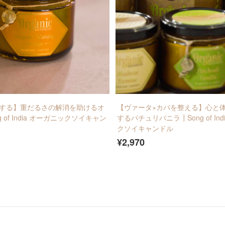
する】重だるさの解消を助けるオ
【ヴァータ×カパを整える】心と
 of India オーガニックソイキャン
するパチュリバニラ┃Song of In
クソイキャンドル
¥2,970