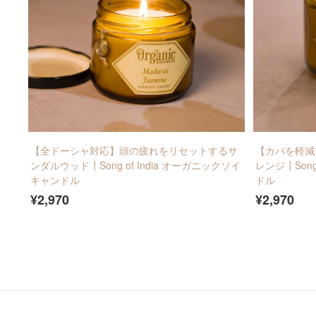
【全ドーシャ対応】頭の疲れをリセットするサ
【カパを軽減
ンダルウッド┃Song of India オーガニックソイ
レンジ┃Song
キャンドル
ドル
¥2,970
¥2,970