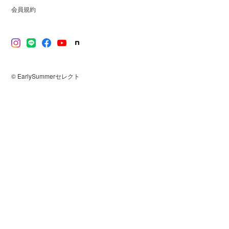
会員規約
© EarlySummerセレクト